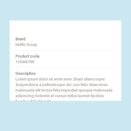
Brand
Muffin Group
Product code
123456789
Description
Lorem ipsum dolor sit amet enim. Etiam ullamcorper.
Suspendisse a pellentesque dui, non felis. Maecenas
malesuada elit lectus felis.Imperdiet quisque malesuada
adipiscing molestie et cursus tellus laoreet facilisis
faucibus felis blandit.
Returns
Phasellus fermentum dolor pellentesque facilisis.