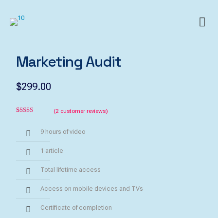
Marketing Audit
$
299.00
(
2
customer reviews)
Rated
2
4.50
out of 5
9 hours of video
based on
customer
ratings
1 article
Total lifetime access
Access on mobile devices and TVs
Certificate of completion