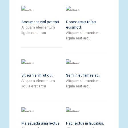
Dui id elementum, morbi eu morbi.
Accumsan, semper arcu, et vel sed
tincidunt:
4 hour 03 minutes
Accumsan nisl potenti.
Donec risus tellus
Aliquam elementum
euismod.
ligula erat arcu
Aliquam elementum
ligula erat arcu
Sit eu nisi mi ut dui.
Sem in eu fames ac.
Aliquam elementum
Aliquam elementum
ligula erat arcu
ligula erat arcu
Malesuada urna lectus.
Hac lectus in faucibus.