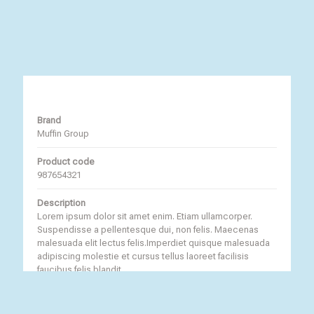
Brand
Muffin Group
Product code
987654321
Description
Lorem ipsum dolor sit amet enim. Etiam ullamcorper.
Suspendisse a pellentesque dui, non felis. Maecenas
malesuada elit lectus felis.Imperdiet quisque malesuada
adipiscing molestie et cursus tellus laoreet facilisis
faucibus felis blandit.
Returns
Phasellus fermentum dolor pellentesque facilisis.