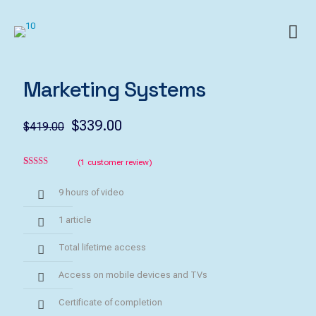
Marketing Systems
Original
Current
$
339.00
$
419.00
price
price
was:
is:
(
1
customer review)
Rated
1
5.00
$419.00.
$339.00.
out of 5
9 hours of video
based on
customer
rating
1 article
Total lifetime access
Access on mobile devices and TVs
Certificate of completion