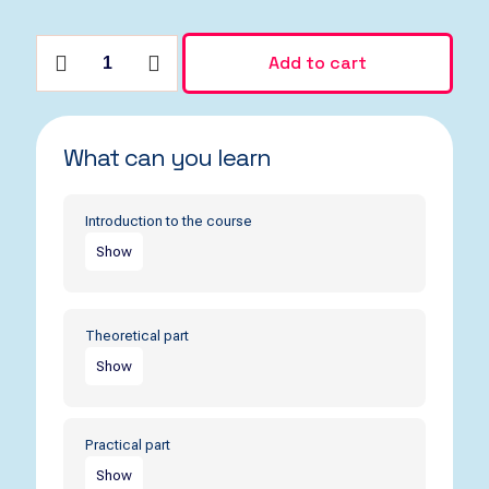
Marketing
Add to cart
Systems
quantity
What can you learn
Introduction to the course
Show
Potenti eu, adipiscing vehicula purus
faucibus sed auctor:
2 hour 17 minutes
Theoretical part
Show
Quisque pulvinar ac sed non scelerisque
mauris:
37 minutes
Potenti eu, adipiscing vehicula purus
Integer augue varius sodales id vel
faucibus sed auctor:
2 hour 17 minutes
Practical part
mauris. Amet in id viverra amet, risus sit
ac, cras mus:
47 minutes
Show
Quisque pulvinar ac sed non scelerisque